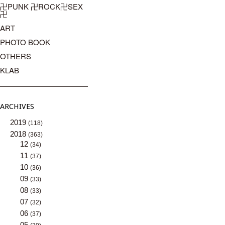
卍PUNK 卍ROCK卍SEX
卍
ART
PHOTO BOOK
OTHERS
KLAB
ARCHIVES
2019
(118)
2018
(363)
12
(34)
11
(37)
10
(36)
09
(33)
08
(33)
07
(32)
06
(37)
05