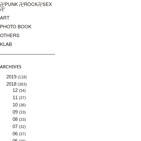
卍PUNK 卍ROCK卍SEX
卍
ART
PHOTO BOOK
OTHERS
KLAB
ARCHIVES
2019
(118)
2018
(363)
12
(34)
11
(37)
10
(36)
09
(33)
08
(33)
07
(32)
06
(37)
05