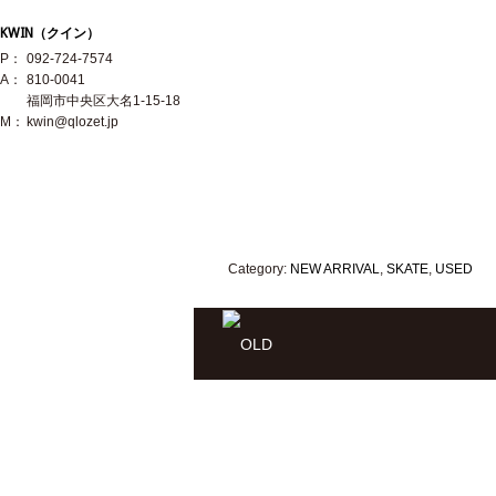
KWIN（クイン）
P：
092-724-7574
A：
810-0041
福岡市中央区大名1-15-18
M：
kwin@qlozet.jp
Category:
NEW ARRIVAL
,
SKATE
,
USED