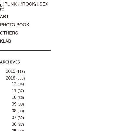
卍PUNK 卍ROCK卍SEX
卍
ART
PHOTO BOOK
OTHERS
KLAB
ARCHIVES
2019
(118)
2018
(363)
12
(34)
11
(37)
10
(36)
09
(33)
08
(33)
07
(32)
06
(37)
05