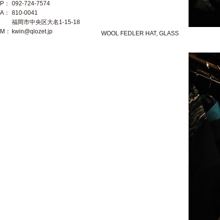
P：
092-724-7574
A：
810-0041
福岡市中央区大名1-15-18
M：
kwin@qlozet.jp
WOOL FEDLER HAT, GLASS